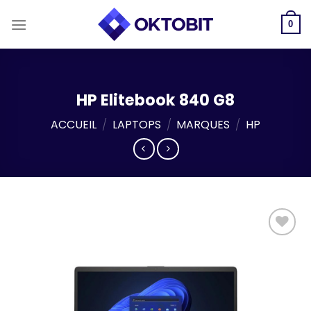
Skip
to
0
content
HP Elitebook 840 G8
ACCUEIL
/
LAPTOPS
/
MARQUES
/
HP
Add to
wishlist