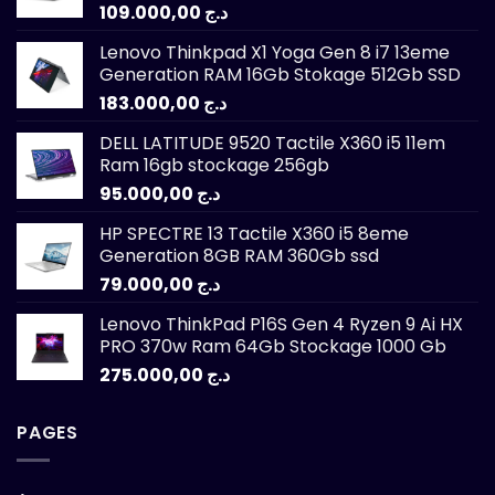
109.000,00
د.ج
Lenovo Thinkpad X1 Yoga Gen 8 i7 13eme
Generation RAM 16Gb Stokage 512Gb SSD
183.000,00
د.ج
DELL LATITUDE 9520 Tactile X360 i5 11em
Ram 16gb stockage 256gb
95.000,00
د.ج
HP SPECTRE 13 Tactile X360 i5 8eme
Generation 8GB RAM 360Gb ssd
79.000,00
د.ج
Lenovo ThinkPad P16S Gen 4 Ryzen 9 Ai HX
PRO 370w Ram 64Gb Stockage 1000 Gb
275.000,00
د.ج
PAGES