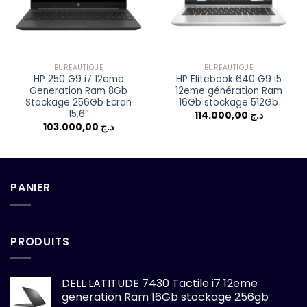
BUREAUTIQUE
BUREAUTIQUE
HP 250 G9 i7 12eme
HP Elitebook 640 G9 i5
Generation Ram 8Gb
12eme génération Ram
Stockage 256Gb Ecran
16Gb stockage 512Gb
15,6″
114.000,00
د.ج
103.000,00
د.ج
PANIER
PRODUITS
DELL LATITUDE 7430 Tactile i7 12eme
generation Ram 16Gb stockage 256gb