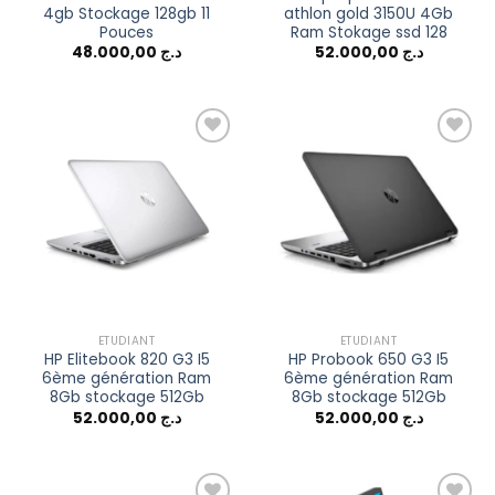
4gb Stockage 128gb 11
athlon gold 3150U 4Gb
Pouces
Ram Stokage ssd 128
48.000,00
د.ج
52.000,00
د.ج
Add to
Add to
wishlist
wishlist
ETUDIANT
ETUDIANT
HP Elitebook 820 G3 I5
HP Probook 650 G3 I5
6ème génération Ram
6ème génération Ram
8Gb stockage 512Gb
8Gb stockage 512Gb
52.000,00
د.ج
52.000,00
د.ج