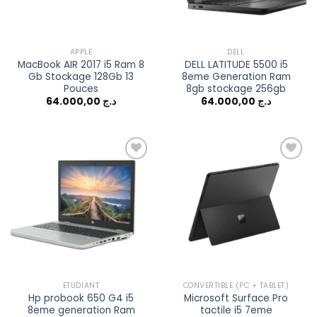
APPLE
DELL
MacBook AIR 2017 i5 Ram 8
DELL LATITUDE 5500 i5
Gb Stockage 128Gb 13
8eme Generation Ram
Pouces
8gb stockage 256gb
64.000,00
د.ج
64.000,00
د.ج
Add to
Add to
wishlist
wishlist
ETUDIANT
CONVERTIBLE (PC + TABLET)
Hp probook 650 G4 i5
Microsoft Surface Pro
8eme generation Ram
tactile i5 7eme