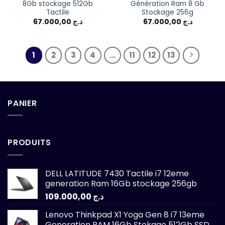
8Gb stockage 512Gb
Génération Ram 8 Gb
Tactile
Stockage 256g
67.000,00
د.ج
67.000,00
د.ج
1
2
3
4
…
11
12
13
PANIER
PRODUITS
DELL LATITUDE 7430 Tactile i7 12eme
generation Ram 16Gb stockage 256gb
109.000,00
د.ج
Lenovo Thinkpad X1 Yoga Gen 8 i7 13eme
Generation RAM 16Gb Stokage 512Gb SSD