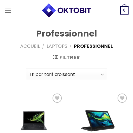
Skip
to
0
content
Professionnel
ACCUEIL
/
LAPTOPS
/
PROFESSIONNEL
FILTRER
Add to
Add to
wishlist
wishlist