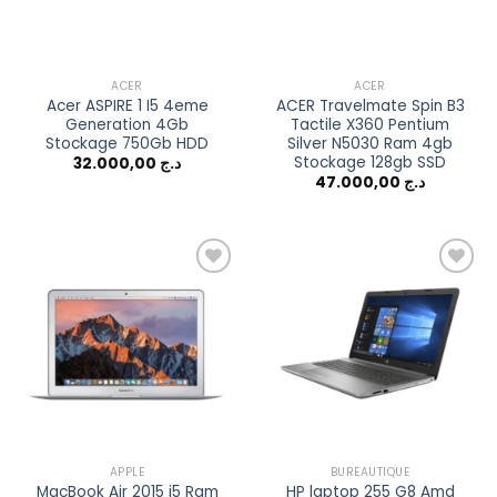
ACER
ACER
Acer ASPIRE 1 I5 4eme
ACER Travelmate Spin B3
Generation 4Gb
Tactile X360 Pentium
Stockage 750Gb HDD
Silver N5030 Ram 4gb
Stockage 128gb SSD
32.000,00
د.ج
47.000,00
د.ج
Add to
Add to
wishlist
wishlist
APPLE
BUREAUTIQUE
MacBook Air 2015 i5 Ram
HP laptop 255 G8 Amd