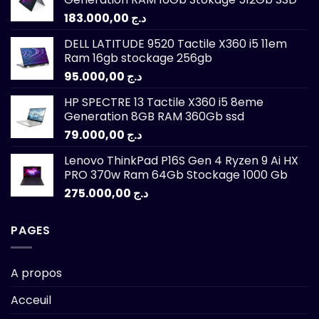
183.000,00
د.ج
DELL LATITUDE 9520 Tactile X360 i5 11em
Ram 16gb stockage 256gb
95.000,00
د.ج
HP SPECTRE 13 Tactile X360 i5 8eme
Generation 8GB RAM 360Gb ssd
79.000,00
د.ج
Lenovo ThinkPad P16S Gen 4 Ryzen 9 Ai HX
PRO 370w Ram 64Gb Stockage 1000 Gb
275.000,00
د.ج
PAGES
A propos
Acceuil