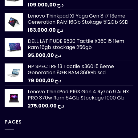
109.000,00
د.ج
Lenovo Thinkpad X1 Yoga Gen 8 i7 13eme
Generation RAM 16Gb Stokage 512Gb SSD
183.000,00
د.ج
DELL LATITUDE 9520 Tactile X360 i5 11em
Ram 16gb stockage 256gb
95.000,00
د.ج
HP SPECTRE 13 Tactile X360 i5 8eme
Generation 8GB RAM 360Gb ssd
79.000,00
د.ج
Lenovo ThinkPad P16S Gen 4 Ryzen 9 Ai HX
PRO 370w Ram 64Gb Stockage 1000 Gb
275.000,00
د.ج
PAGES