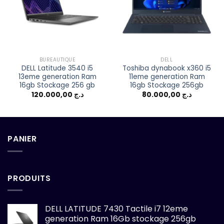
wishlist
wishlist
BUREAUTIQUE
DELL
DELL Latitude 3540 i5
Toshiba dynabook x360 i5
13eme generation Ram
11eme generation Ram
16gb Stockage 256 gb
16gb Stockage 256gb
120.000,00
د.ج
80.000,00
د.ج
PANIER
PRODUITS
DELL LATITUDE 7430 Tactile i7 12eme
generation Ram 16Gb stockage 256gb