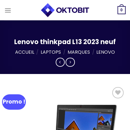
Skip
to
0
content
Lenovo thinkpad L13 2023 neuf
ACCUEIL
/
LAPTOPS
/
MARQUES
/
LENOVO
Promo !
Add to
wishlist