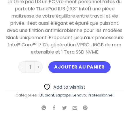
Le thinkpad L13 un PC vraiment personnel faites du
initial
actu
portable ThinkPad lL13 (13.3″ Intel) une pièce
était :
est :
maîtresse de votre équilibre entre travail et vie
د.ج 159.000,00.
privée. Il est aussi élégant et épuré que puissant,
avec une finition antimicrobienne pour les modèles
Black uniquement. Proposant jusqu’aux processeurs
Intel® Core™ i7 12e génération VPRO , 16GB de ram
extensible et 1 Tera SSD NVME
quantité de Lenovo thinkpad L13 2023 neuf
AJOUTER AU PANIER
Add to wishlist
Catégories :
Etudiant
,
Laptops
,
Lenovo
,
Professionnel