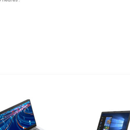
Add to
Add 
wishlist
wishl