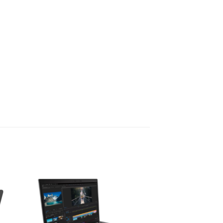
to
Add to
ist
wishlist