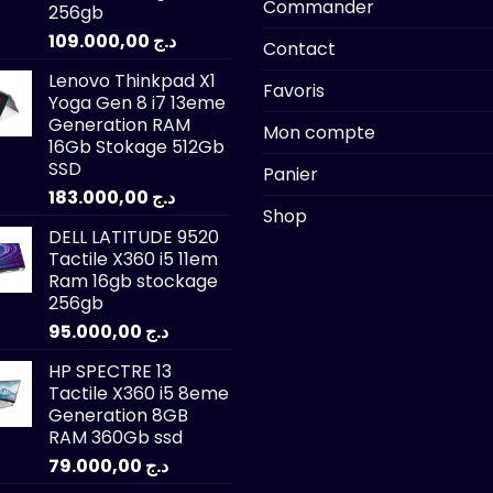
Commander
256gb
109.000,00
د.ج
Contact
Lenovo Thinkpad X1
Favoris
Yoga Gen 8 i7 13eme
Generation RAM
Mon compte
16Gb Stokage 512Gb
SSD
Panier
183.000,00
د.ج
Shop
DELL LATITUDE 9520
Tactile X360 i5 11em
Ram 16gb stockage
256gb
95.000,00
د.ج
HP SPECTRE 13
Tactile X360 i5 8eme
Generation 8GB
RAM 360Gb ssd
79.000,00
د.ج