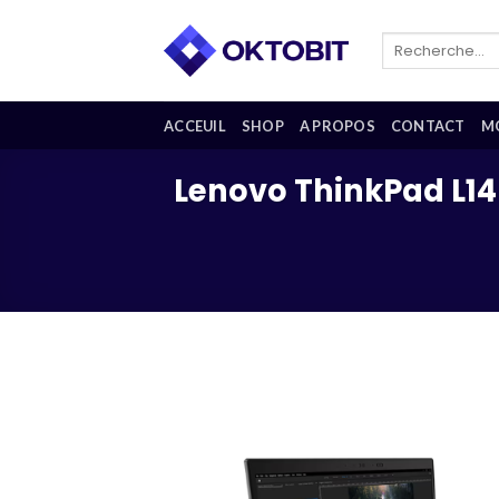
Skip
to
Recherche
pour :
content
ACCEUIL
SHOP
A PROPOS
CONTACT
M
Lenovo ThinkPad L14