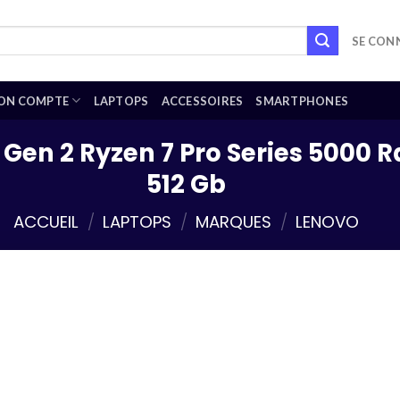
SE CONN
ON COMPTE
LAPTOPS
ACCESSOIRES
SMARTPHONES
 Gen 2 Ryzen 7 Pro Series 5000 
512 Gb
ACCUEIL
/
LAPTOPS
/
MARQUES
/
LENOVO
Add to
wishlist