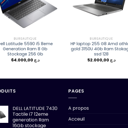
BUREAUTIQUE
BUREAUTIQUE
ell Latitude 5590 i5 8eme
HP laptop 255 G8 Amd athl
Generation Ram 8 Gb
gold 3150U 4Gb Ram Stoka
Stockage 256 Gb
ssd 128
64.000,00
د.ج
52.000,00
د.ج
ODUITS
PAGES
A propos
DELL LATITUDE 7430
Tactile i7 12eme
Acceuil
generation Ram
16Gb stockage