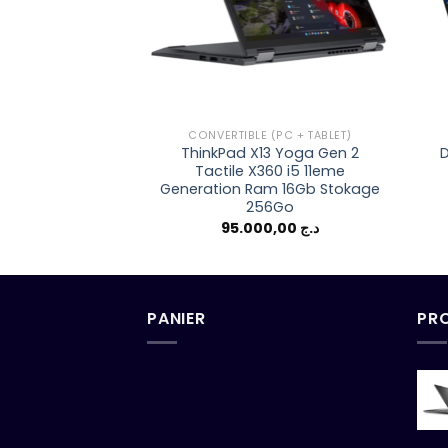
CONVERTIBLE (PC + TABLET)
ThinkPad X13 Yoga Gen 2
D
Tactile X360 i5 11eme
Generation Ram 16Gb Stokage
256Go
95.000,00
د.ج
PANIER
PR