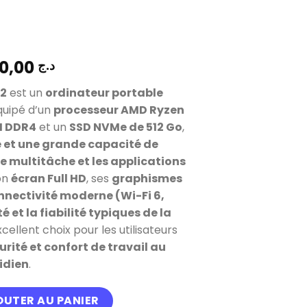
100.000,00
د.ج
 2
est un
ordinateur portable
quipé d’un
processeur AMD Ryzen
M DDR4
et un
SSD NVMe de 512 Go
,
de et une grande capacité de
e multitâche et les applications
on
écran Full HD
, ses
graphismes
nnectivité moderne (Wi-Fi 6,
é et la fiabilité typiques de la
cellent choix pour les utilisateurs
rité et confort de travail au
idien
.
hinkPad L14 Gen 2 Ryzen 7 Pro Series 5000 Ram 16 Gb Stoc
OUTER AU PANIER