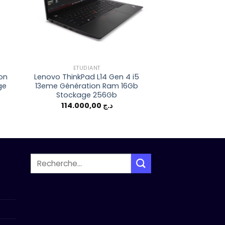
ETUDIANT
ETUDI
on
Lenovo ThinkPad L14 Gen 4 i5
Hp probook 65
ge
13eme Génération Ram 16Gb
generation Ram
Stockage 256Gb
512Gb T
114.000,00
د.ج
Recherche
pour :