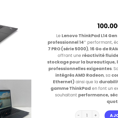
Le
Lenovo ThinkPad L14 Gen
professionnel 14″
performant, é
7 PRO (série 5000)
,
16 Go de RA
offrant une
réactivité flui
stockage pour la bureautique, l
professionnelles exigeantes
. S
intégrés AMD Radeon
, sa
co
Ethernet)
ainsi que la
durabilit
gamme ThinkPad
en font un ex
souhaitant
performance, sécu
quot
quantité de Lenovo T
AJ