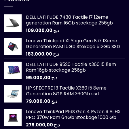
DELL LATITUDE 7430 Tactile i7 12eme
generation Ram 16Gb stockage 256gb
109.000,00
د.ج
Lenovo Thinkpad X1 Yoga Gen 8 i7 13eme
Generation RAM 16Gb Stokage 512Gb SSD
183.000,00
د.ج
DELL LATITUDE 9520 Tactile X360 i5 11em
Ram 16gb stockage 256gb
95.000,00
د.ج
HP SPECTRE 13 Tactile X360 i5 8eme
Generation 8GB RAM 360Gb ssd
79.000,00
د.ج
Lenovo ThinkPad P16S Gen 4 Ryzen 9 Ai HX
PRO 370w Ram 64Gb Stockage 1000 Gb
275.000,00
د.ج