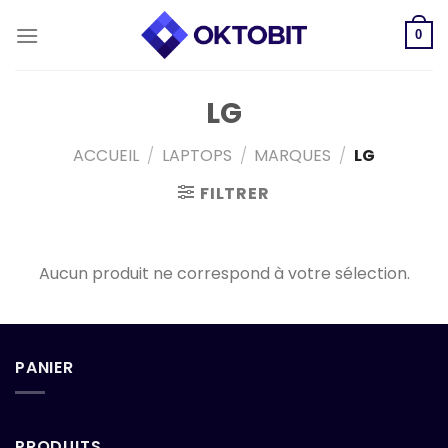
Skip
to
0
content
LG
ACCUEIL
/
LAPTOPS
/
MARQUES
/
LG
FILTRER
Aucun produit ne correspond à votre sélection.
PANIER
PRODUITS