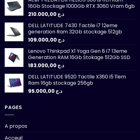
16Gb Stockage 1000Gb RTX 3060 Vram 6gb
210.000,00
د.ج
DELL LATITUDE 7430 Tactile i7 12eme
generation Ram 32Gb stockage 512gb
109.000,00
د.ج
Lenovo Thinkpad X1 Yoga Gen 8 i7 13eme
Generation RAM 16Gb Stokage 512Gb SSD
183.000,00
د.ج
DELL LATITUDE 9520 Tactile X360 i5 11em
Ram 16gb stockage 256gb
95.000,00
د.ج
PAGES
A propos
Acceuil