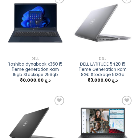
Add to
Add to
wishlist
wishlist
DELL
DELL
Toshiba dynabook x360 i5
DELL LATITUDE 5420 i5
11eme generation Ram
11eme Generation Ram
16gb Stockage 256gb
8Gb Stockage 512Gb
80.000,00
د.ج
83.000,00
د.ج
Add to
Add to
wishlist
wishlist