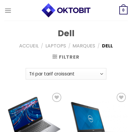
Skip
to
0
content
Dell
ACCUEIL
/
LAPTOPS
/
MARQUES
/
DELL
FILTRER
Add to
Add to
wishlist
wishlist