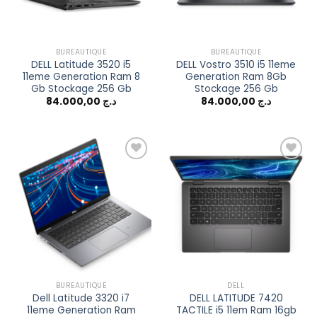
BUREAUTIQUE
BUREAUTIQUE
DELL Latitude 3520 i5
DELL Vostro 3510 i5 11eme
11eme Generation Ram 8
Generation Ram 8Gb
Gb Stockage 256 Gb
Stockage 256 Gb
84.000,00
د.ج
84.000,00
د.ج
Add to
Add to
wishlist
wishlist
BUREAUTIQUE
DELL
Dell Latitude 3320 i7
DELL LATITUDE 7420
11eme Generation Ram
TACTILE i5 11em Ram 16gb