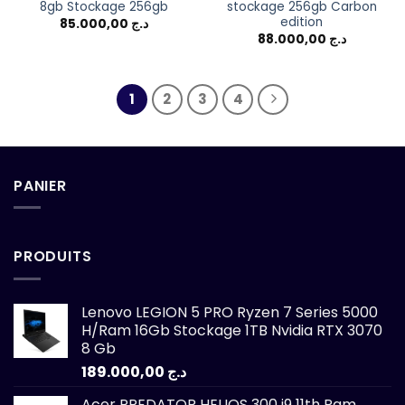
8gb Stockage 256gb
stockage 256gb Carbon
edition
85.000,00
د.ج
88.000,00
د.ج
1
2
3
4
PANIER
PRODUITS
Lenovo LEGION 5 PRO Ryzen 7 Series 5000
H/Ram 16Gb Stockage 1TB Nvidia RTX 3070
8 Gb
189.000,00
د.ج
Acer PREDATOR HELIOS 300 i9 11th Ram