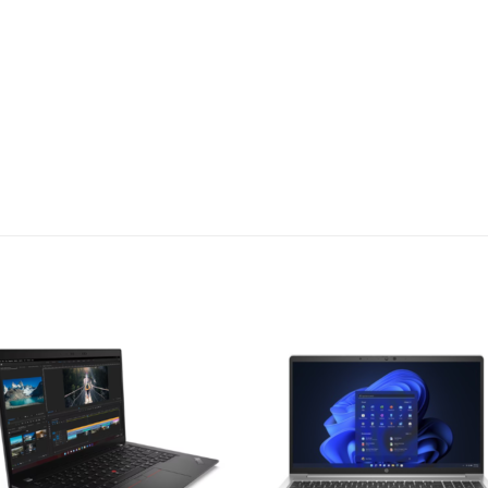
Add to
Add 
wishlist
wishl