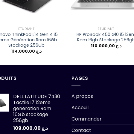
ETUDIANT
ETUDIANT
novo ThinkPad L14 Gen 4 i5
HP ProBook 450 G10 i5 13e
3eme Génération Ram 16Gb
Ram 16gb Stockage 256g
Stockage 256Gb
110.000,00
د.ج
114.000,00
د.ج
ODUITS
PAGES
A propos
DELL LATITUDE 7430
Tactile i7 12eme
Acceuil
generation Ram
16Gb stockage
Commander
256gb
109.000,00
د.ج
Contact