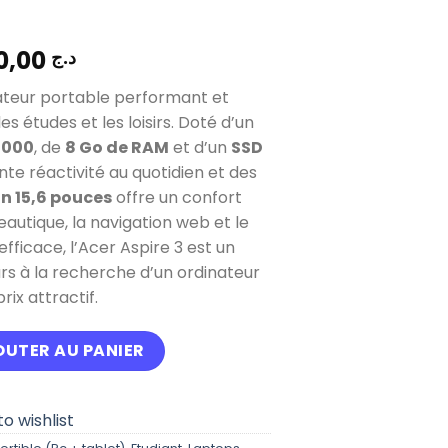
88.000,00
د.ج
ateur portable performant et
les études et les loisirs. Doté d’un
5000
, de
8 Go de RAM
et d’un
SSD
ente réactivité au quotidien et des
n 15,6 pouces
offre un confort
reautique, la navigation web et le
efficace, l’Acer Aspire 3 est un
eurs à la recherche d’un ordinateur
ix attractif.
IRE 3 15 ryzen 5 serie 5000 Ram 8Gb Stockage 512Gb
OUTER AU PANIER
o wishlist