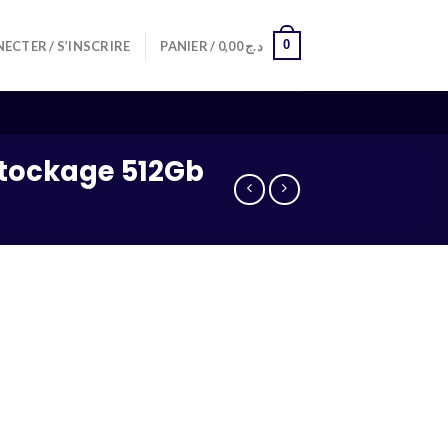
0
ECTER / S’INSCRIRE
PANIER /
0,00
د.ج
Stockage 512Gb