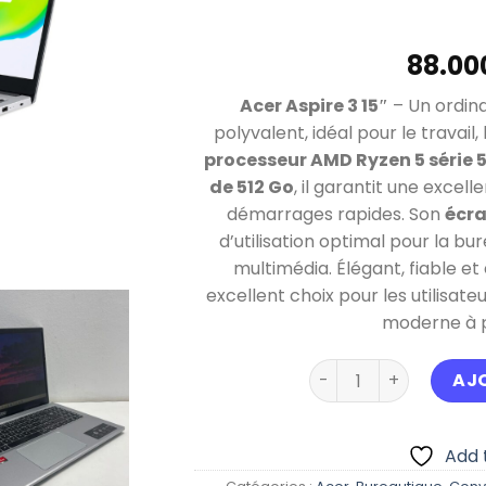
Acer Aspire 3 15″
– Un ordin
polyvalent, idéal pour le travail, 
processeur AMD Ryzen 5 série 
de 512 Go
, il garantit une excell
démarrages rapides. Son
écra
d’utilisation optimal pour la bu
multimédia. Élégant, fiable et 
excellent choix pour les utilisat
moderne à pr
quantité de ACER ASP
AJ
Add t