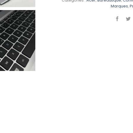
Catégories :
Acer
,
Bureautique
,
Conve
Marques
,
P