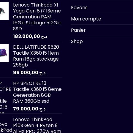
Lenovo Thinkpad X1
Favoris
Yoga Gen 8 i7 13eme
Generation RAM
Mon compte
16Gb Stokage 512Gb
SSD
Panier
183.000,00
د.ج
Shop
DELL LATITUDE 9520
Tactile X360 i5 11em
Ram 16gb stockage
256gb
95.000,00
د.ج
HP SPECTRE 13
Tactile X360 i5 8eme
Generation 8GB
RAM 360Gb ssd
79.000,00
د.ج
Lenovo ThinkPad
P16S Gen 4 Ryzen 9
Ai HX PRO 370w Ram