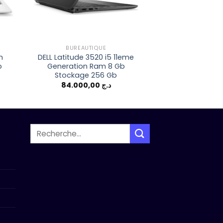
BUREAUTIQUE
BUREAU
m
DELL Latitude 3520 i5 11eme
HP laptop 255 
b
Generation Ram 8 Gb
gold 3150U 4Gb
Stockage 256 Gb
ssd 
84.000,00
د.ج
Recherche
pour :