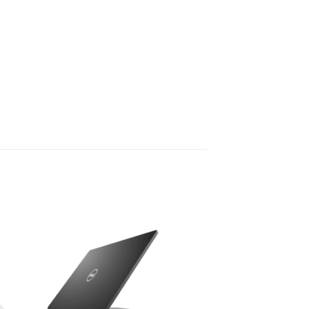
to
Add to
ist
wishlist