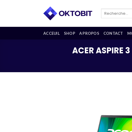
Skip
to
Recherche
pour :
content
ACCEUIL
SHOP
A PROPOS
CONTACT
M
ACER ASPIRE 3