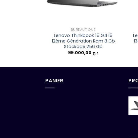
BUREAUTIQUE
Lenovo Thinkbook 15 G4 i5
Le
12éme Génération Ram 8 Gb
1
Stockage 256 Gb
99.000,00
د.ج
PANIER
PR