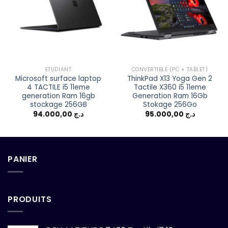
Add to
Add to
wishlist
wishlist
ETUDIANT
CONVERTIBLE (PC + TABLET)
Microsoft surface laptop
ThinkPad X13 Yoga Gen 2
4 TACTILE i5 11eme
Tactile X360 i5 11eme
generation Ram 16gb
Generation Ram 16Gb
stockage 256GB
Stokage 256Go
94.000,00
د.ج
95.000,00
د.ج
PANIER
PRODUITS