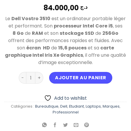
84.000,00
د.ج
Le
Dell Vostro 3510
est un ordinateur portable léger
et performant. Son
processeur
Intel
Core
i5
, ses
8 Go
de
RAM
et son
stockage
SSD
de
256Go
offrent des performances rapides et fluides. Avec
son
écran
HD
de
15,6 pouces
et sa
carte
graphique Intel Iris Xe Graphics
, il offre une qualité
d’image exceptionnelle.
quantité de DELL Vostro 3510 i5 11eme Generatio
AJOUTER AU PANIER
Add to wishlist
Catégories :
Bureautique
,
Dell
,
Etudiant
,
Laptops
,
Marques
,
Professionnel