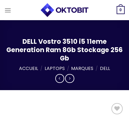
Skip
to
0
content
DELL Vostro 3510 i5 11eme
Generation Ram 8Gb Stockage 256
Gb
ACCUEIL
/
LAPTOPS
/
MARQUES
/
DELL