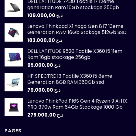
DELL LATITUDE 7430 Tactile i7 12eme
generation Ram 16Gb stockage 256gb
109.000,00
د.ج
Lenovo Thinkpad X1 Yoga Gen 8 i7 13eme
Generation RAM 16Gb Stokage 512Gb SSD
183.000,00
د.ج
DELL LATITUDE 9520 Tactile X360 i5 11em
Ram 16gb stockage 256gb
95.000,00
د.ج
HP SPECTRE 13 Tactile X360 i5 8eme
Generation 8GB RAM 360Gb ssd
79.000,00
د.ج
Lenovo ThinkPad P16S Gen 4 Ryzen 9 Ai HX
PRO 370w Ram 64Gb Stockage 1000 Gb
275.000,00
د.ج
PAGES