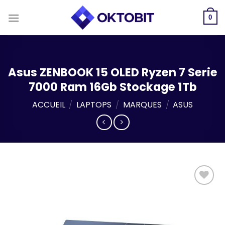
Skip
to
0
content
Asus ZENBOOK 15 OLED Ryzen 7 Serie
7000 Ram 16Gb Stockage 1Tb
ACCUEIL
/
LAPTOPS
/
MARQUES
/
ASUS
Add to
wishlist