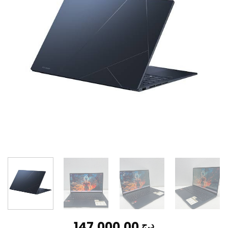
147.000,00
د.ج