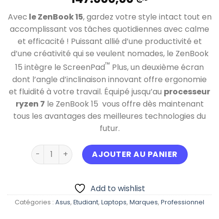
Avec
le ZenBook 15
, gardez votre style intact tout en
accomplissant vos tâches quotidiennes avec calme
et efficacité ! Puissant allié d’une productivité et
d’une créativité qui se veulent nomades, le ZenBook
™
15 intègre le ScreenPad
Plus, un deuxième écran
dont l’angle d’inclinaison innovant offre ergonomie
et fluidité à votre travail. Équipé jusqu’au
processeur
ryzen 7
le ZenBook 15 vous offre dès maintenant
tous les avantages des meilleures technologies du
futur.
quantité de Asus ZENBOOK 15 OLED Ryzen 7 Serie 
AJOUTER AU PANIER
Add to wishlist
Catégories :
Asus
,
Etudiant
,
Laptops
,
Marques
,
Professionnel