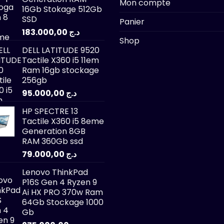
Mon compte
16Gb Stokage 512Gb
SSD
Panier
183.000,00
د.ج
Shop
DELL LATITUDE 9520
Tactile X360 i5 11em
Ram 16gb stockage
256gb
95.000,00
د.ج
HP SPECTRE 13
Tactile X360 i5 8eme
Generation 8GB
RAM 360Gb ssd
79.000,00
د.ج
Lenovo ThinkPad
P16S Gen 4 Ryzen 9
Ai HX PRO 370w Ram
64Gb Stockage 1000
Gb