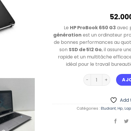
Le
HP ProBook 650 G3
avec 
génération
est un ordinateur prof
de bonnes performances au quoti
son
SSD de 512 Go
, il assure u
rapide et un multitâche efficace.
idéal pour le travail bureauti
quantité de HP Prob
AJ
Add t
Catégories :
Etudiant
,
Hp
,
Lap