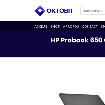
Skip
to
Recherche
pour :
content
ACCEUIL
SHOP
A PROPOS
CONTACT
M
HP Probook 650 