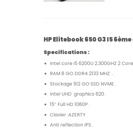
HP Elitebook 650 G3 I5 6èm
Specifications :
Intel core i5 6200U 2.300GHZ 2 Cor
RAM 8 GO DDR4 2133 MHZ .
Stockage 512 GO SSD NVME .
Intel UHD graphics 620 .
15″ Full HD 1080P .
Clavier :AZERTY
Anti reflection IPS .