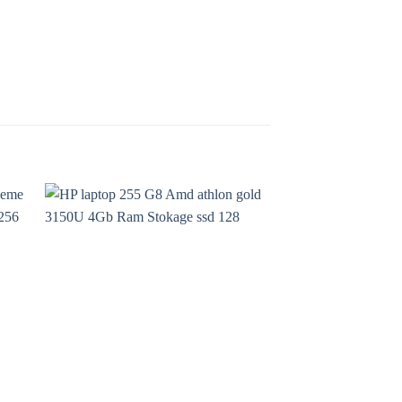
to
Add to
ist
wishlist