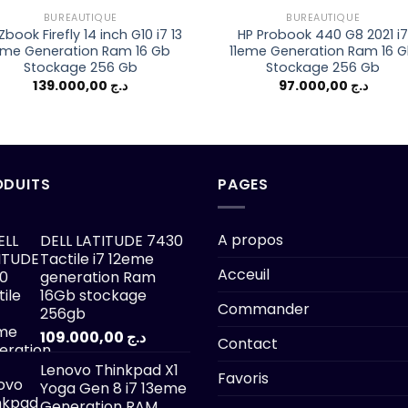
BUREAUTIQUE
BUREAUTIQUE
Zbook Firefly 14 inch G10 i7 13
HP Probook 440 G8 2021 i
me Generation Ram 16 Gb
11eme Generation Ram 16 
Stockage 256 Gb
Stockage 256 Gb
139.000,00
د.ج
97.000,00
د.ج
ODUITS
PAGES
A propos
DELL LATITUDE 7430
Tactile i7 12eme
Acceuil
generation Ram
16Gb stockage
Commander
256gb
109.000,00
د.ج
Contact
Lenovo Thinkpad X1
Favoris
Yoga Gen 8 i7 13eme
Generation RAM