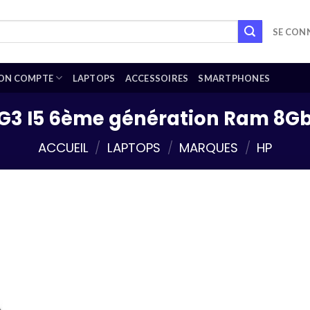
SE CONN
ON COMPTE
LAPTOPS
ACCESSOIRES
SMARTPHONES
G3 I5 6ème génération Ram 8G
ACCUEIL
/
LAPTOPS
/
MARQUES
/
HP
Add to
wishlist