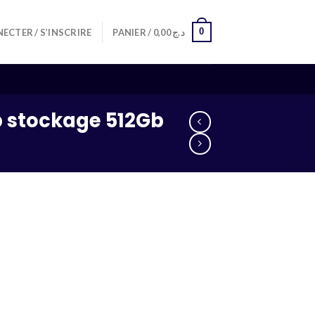
0
ECTER / S’INSCRIRE
PANIER /
0,00
د.ج
b stockage 512Gb