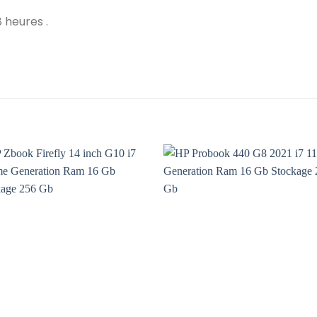
 heures .
Add to
Add 
wishlist
wishl