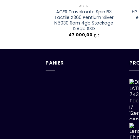
ACER
ACER Travelmate Spin B3
HP 
Tactile X360 Pentium Silver
e
N5030 Ram 4gb Stockage
128gb SSD
47.000,00
د.ج
PANIER
PR