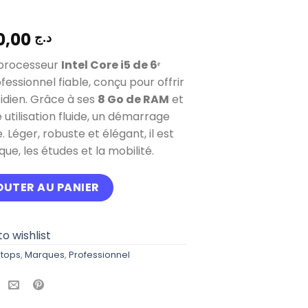
52.000,00
د.ج
processeur
Intel Core i5 de 6ᵉ
essionnel fiable, conçu pour offrir
dien. Grâce à ses
8 Go de RAM
et
ne utilisation fluide, un démarrage
 Léger, robuste et élégant, il est
que, les études et la mobilité.
ook 650 G3 I5 6ème génération Ram 8Gb stockage 512Gb
OUTER AU PANIER
o wishlist
tops
,
Marques
,
Professionnel