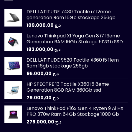
DELL LATITUDE 7430 Tactile i7 12eme
generation Ram 16Gb stockage 256gb
109.000,00
د.ج
Lenovo Thinkpad X1 Yoga Gen 8 i7 13eme
Generation RAM 16Gb Stokage 512Gb SSD
183.000,00
د.ج
DELL LATITUDE 9520 Tactile X360 i5 11em
Ram 16gb stockage 256gb
95.000,00
د.ج
HP SPECTRE 13 Tactile X360 i5 8eme
Generation 8GB RAM 360Gb ssd
79.000,00
د.ج
Lenovo ThinkPad P16S Gen 4 Ryzen 9 Ai HX
PRO 370w Ram 64Gb Stockage 1000 Gb
275.000,00
د.ج