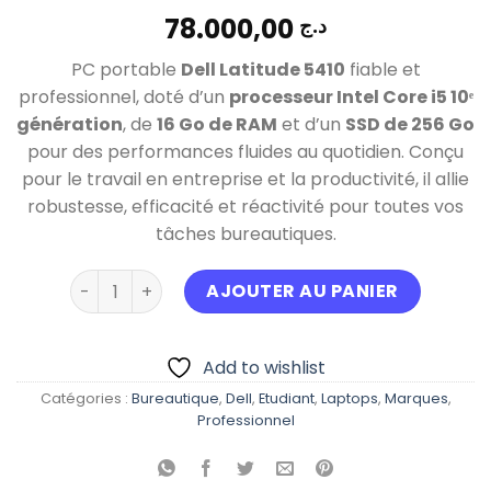
78.000,00
د.ج
PC portable
Dell Latitude 5410
fiable et
professionnel, doté d’un
processeur Intel Core i5 10ᵉ
génération
, de
16 Go de RAM
et d’un
SSD de 256 Go
pour des performances fluides au quotidien. Conçu
pour le travail en entreprise et la productivité, il allie
robustesse, efficacité et réactivité pour toutes vos
tâches bureautiques.
quantité de Dell Latitude 5410 i5 10eme Generati
AJOUTER AU PANIER
Add to wishlist
Catégories :
Bureautique
,
Dell
,
Etudiant
,
Laptops
,
Marques
,
Professionnel