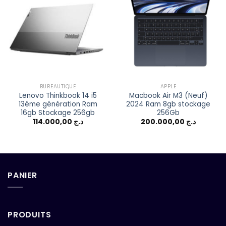
Add to
Add to
wishlist
wishlist
BUREAUTIQUE
APPLE
Lenovo Thinkbook 14 i5
Macbook Air M3 (Neuf)
13éme génération Ram
2024 Ram 8gb stockage
16gb Stockage 256gb
256Gb
114.000,00
د.ج
200.000,00
د.ج
PANIER
PRODUITS