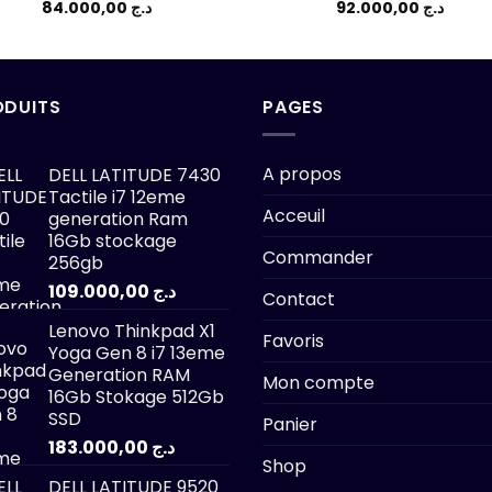
84.000,00
د.ج
92.000,00
د.ج
ODUITS
PAGES
A propos
DELL LATITUDE 7430
Tactile i7 12eme
Acceuil
generation Ram
16Gb stockage
Commander
256gb
109.000,00
د.ج
Contact
Lenovo Thinkpad X1
Favoris
Yoga Gen 8 i7 13eme
Generation RAM
Mon compte
16Gb Stokage 512Gb
SSD
Panier
183.000,00
د.ج
Shop
DELL LATITUDE 9520