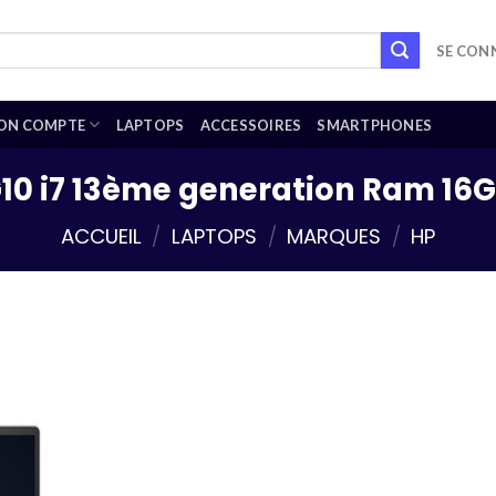
SE CONN
ON COMPTE
LAPTOPS
ACCESSOIRES
SMARTPHONES
10 i7 13ème generation Ram 16
ACCUEIL
/
LAPTOPS
/
MARQUES
/
HP
Add to
wishlist