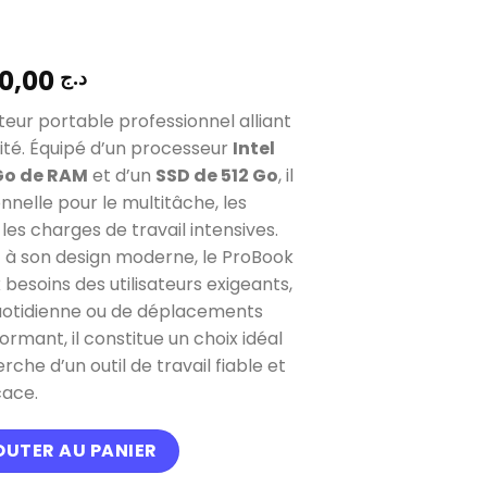
124.000,00
د.ج
ateur portable professionnel alliant
ité. Équipé d’un processeur
Intel
Go de RAM
et d’un
SSD de 512 Go
, il
nnelle pour le multitâche, les
les charges de travail intensives.
 à son design moderne, le ProBook
esoins des utilisateurs exigeants,
 quotidienne ou de déplacements
rmant, il constitue un choix idéal
rche d’un outil de travail fiable et
cace.
ook 440 G10 i7 13ème generation Ram 16Gb Stockage 512Gb
OUTER AU PANIER