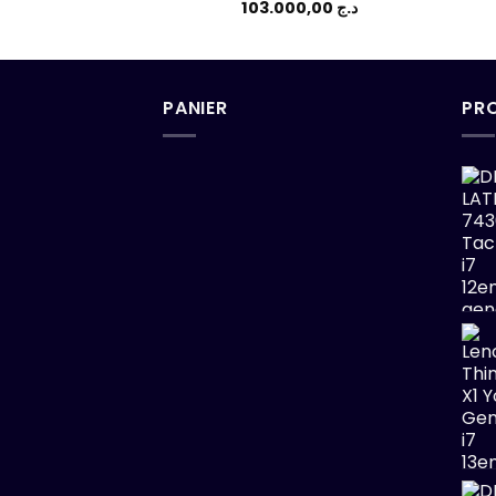
103.000,00
د.ج
PANIER
PR