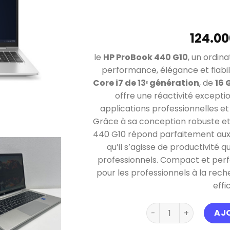
le
HP ProBook 440 G10
, un ordin
performance, élégance et fiabil
Core i7 de 13ᵉ génération
, de
16 
offre une réactivité exceptio
applications professionnelles et 
Grâce à sa conception robuste et
440 G10 répond parfaitement aux b
qu’il s’agisse de productivité
professionnels. Compact et perfo
pour les professionnels à la reche
effi
quantité de HP prob
AJ