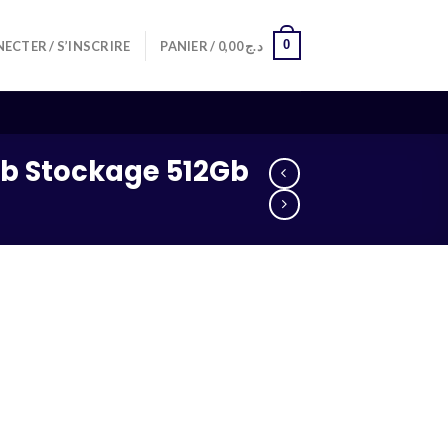
0
ECTER / S’INSCRIRE
PANIER /
0,00
د.ج
Gb Stockage 512Gb