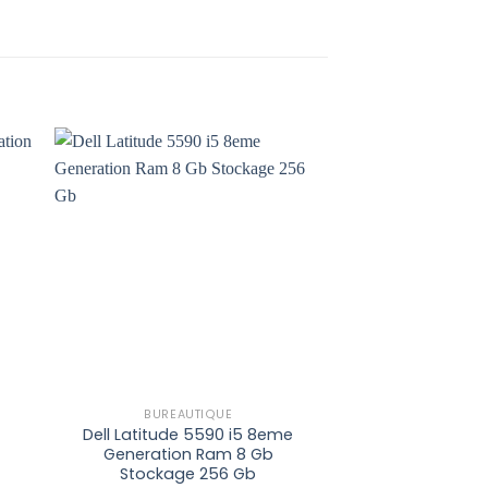
to
Add to
ist
wishlist
BUREAUTIQUE
ETUDI
Dell Latitude 5590 i5 8eme
HP probook 440
Generation Ram 8 Gb
generation
Stockage 256 Gb
Stockage