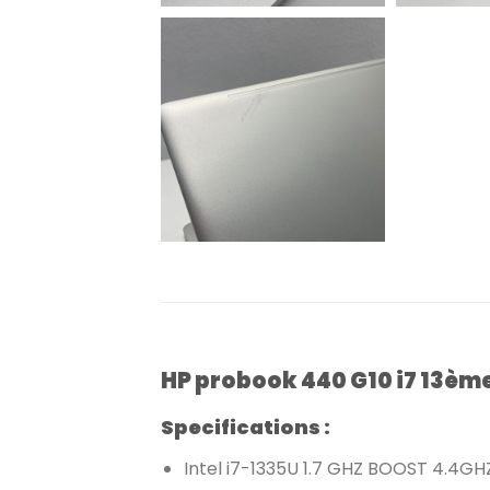
HP probook 440 G10 i7 13èm
Specifications :
Intel i7-1335U 1.7 GHZ BOOST 4.4GH