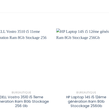
Add to
Add 
wishlist
wishl
BUREAUTIQUE
BUREAUTIQUE
DELL Vostro 3510 i5 11eme
HP Laptop 14S i5 12éme
neration Ram 8Gb Stockage
génération Ram 8Gb
256 Gb
Stocckage 256Gb