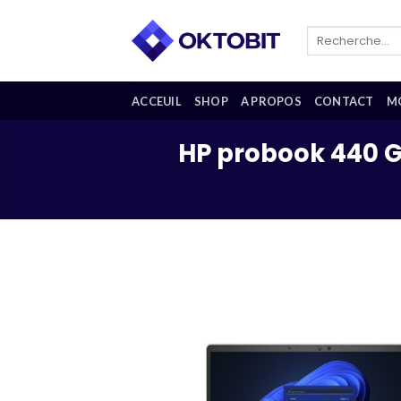
Skip
to
Recherche
pour :
content
ACCEUIL
SHOP
A PROPOS
CONTACT
M
HP probook 440 G