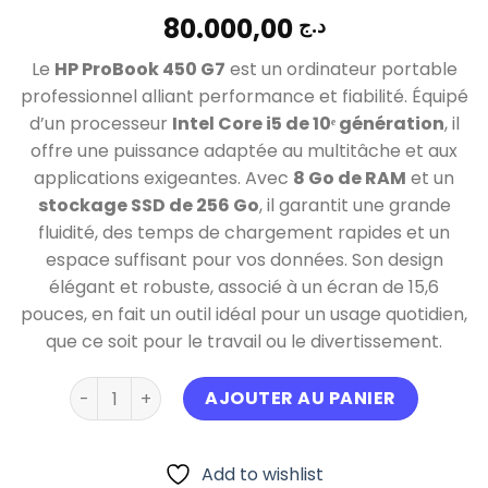
80.000,00
د.ج
Le
HP ProBook 450 G7
est un ordinateur portable
professionnel alliant performance et fiabilité. Équipé
d’un processeur
Intel Core i5 de 10ᵉ génération
, il
offre une puissance adaptée au multitâche et aux
applications exigeantes. Avec
8 Go de RAM
et un
stockage SSD de 256 Go
, il garantit une grande
fluidité, des temps de chargement rapides et un
espace suffisant pour vos données. Son design
élégant et robuste, associé à un écran de 15,6
pouces, en fait un outil idéal pour un usage quotidien,
que ce soit pour le travail ou le divertissement.
quantité de HP Probook 450 G7 i5 10éme Générat
AJOUTER AU PANIER
Add to wishlist