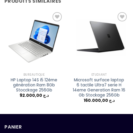
PRODUITS SIMILAIRES
Add to
Add to
wishlist
wishlist
BUREAUTIQUE
ETUDIANT
HP Laptop 14S i5 12éme
Microsoft surface laptop
génération Ram 8Gb
6 tactile Ultra7 serie H
Stocckage 256Gb
14eme Generation Ram 16
Gb Stockage 256Gb
92.000,00
د.ج
160.000,00
د.ج
PANIER