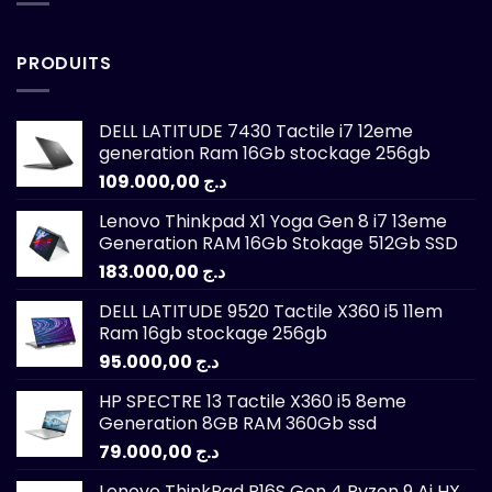
PRODUITS
DELL LATITUDE 7430 Tactile i7 12eme
generation Ram 16Gb stockage 256gb
109.000,00
د.ج
Lenovo Thinkpad X1 Yoga Gen 8 i7 13eme
Generation RAM 16Gb Stokage 512Gb SSD
183.000,00
د.ج
DELL LATITUDE 9520 Tactile X360 i5 11em
Ram 16gb stockage 256gb
95.000,00
د.ج
HP SPECTRE 13 Tactile X360 i5 8eme
Generation 8GB RAM 360Gb ssd
79.000,00
د.ج
Lenovo ThinkPad P16S Gen 4 Ryzen 9 Ai HX