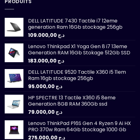
PRODUITS
DELL LATITUDE 7430 Tactile i7 12eme
generation Ram 16Gb stockage 256gb
109.000,00
د.ج
Lenovo Thinkpad X1 Yoga Gen 8 i7 13eme
Generation RAM 16Gb Stokage 512Gb SSD
183.000,00
د.ج
DELL LATITUDE 9520 Tactile X360 i5 11em
Ram 16gb stockage 256gb
95.000,00
د.ج
HP SPECTRE 13 Tactile X360 i5 8eme
Generation 8GB RAM 360Gb ssd
79.000,00
د.ج
Lenovo ThinkPad P16S Gen 4 Ryzen 9 Ai HX
PRO 370w Ram 64Gb Stockage 1000 Gb
275.000,00
د.ج