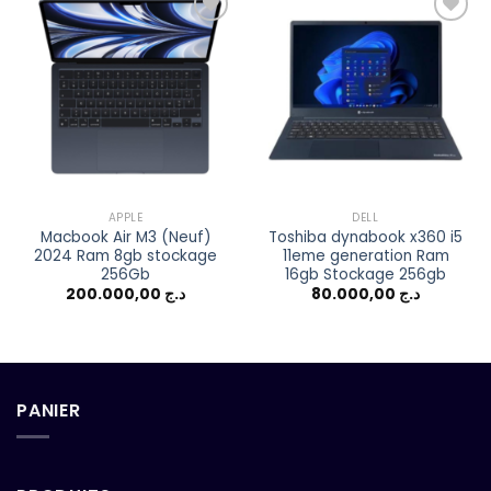
Add to
Add to
wishlist
wishlist
APPLE
DELL
Macbook Air M3 (Neuf)
Toshiba dynabook x360 i5
2024 Ram 8gb stockage
11eme generation Ram
256Gb
16gb Stockage 256gb
200.000,00
د.ج
80.000,00
د.ج
PANIER