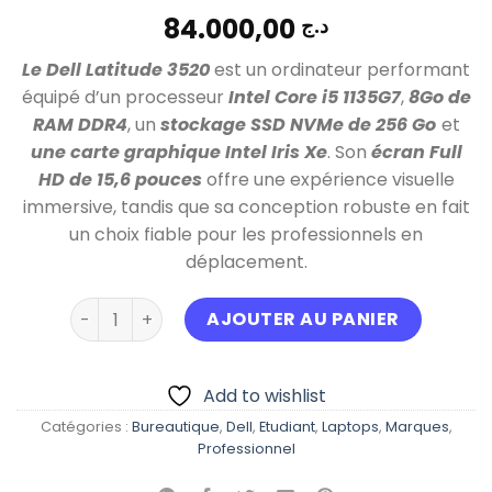
84.000,00
د.ج
Le Dell Latitude 3520
est un ordinateur performant
équipé d’un processeur
Intel Core i5 1135G7
,
8Go de
RAM DDR4
, un
stockage SSD NVMe de 256 Go
et
une carte graphique Intel Iris Xe
. Son
écran Full
HD de 15,6 pouces
offre une expérience visuelle
immersive, tandis que sa conception robuste en fait
un choix fiable pour les professionnels en
déplacement.
quantité de DELL Latitude 3520 i5 11eme Generat
AJOUTER AU PANIER
Add to wishlist
Catégories :
Bureautique
,
Dell
,
Etudiant
,
Laptops
,
Marques
,
Professionnel