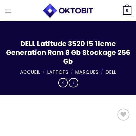
Skip
to
0
content
DELL Latitude 3520 i5 11eme
Generation Ram 8 Gb Stockage 256
Gb
ACCUEIL
/
LAPTOPS
/
MARQUES
/
DELL