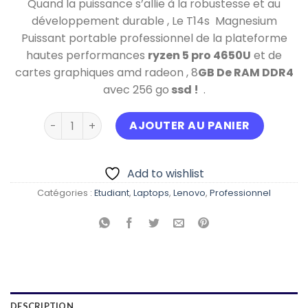
Quand la puissance s’allie à la robustesse et au
initial
actue
développement durable , Le T14s Magnesium
était :
est :
Puissant portable professionnel de la plateforme
د.ج 79.000,00.
hautes performances
ryzen 5 pro 4650U
et de
cartes graphiques amd radeon , 8
GB De RAM DDR4
avec 256 go
ssd !
.
quantité de Lenovo thinkpad t14s Magnesium
AJOUTER AU PANIER
Add to wishlist
Catégories :
Etudiant
,
Laptops
,
Lenovo
,
Professionnel
DESCRIPTION