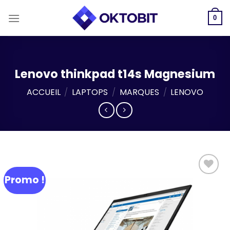
Skip
to
0
content
Lenovo thinkpad t14s Magnesium
ACCUEIL
/
LAPTOPS
/
MARQUES
/
LENOVO
Promo !
Add to
wishlist