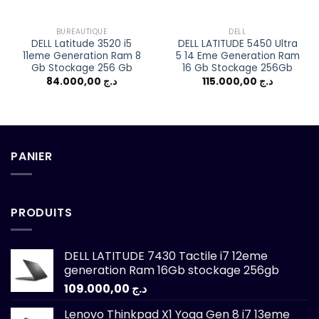
BUREAUTIQUE
DELL
DELL Latitude 3520 i5
DELL LATITUDE 5450 Ultra
11eme Generation Ram 8
5 14 Eme Generation Ram
Gb Stockage 256 Gb
16 Gb Stockage 256Gb
84.000,00
د.ج
115.000,00
د.ج
PANIER
PRODUITS
DELL LATITUDE 7430 Tactile i7 12eme
generation Ram 16Gb stockage 256gb
109.000,00
د.ج
Lenovo Thinkpad X1 Yoga Gen 8 i7 13eme