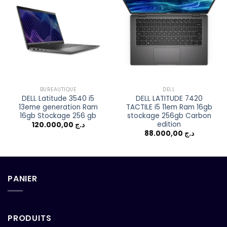
Add to
Add to
wishlist
wishlist
BUREAUTIQUE
DELL
DELL Latitude 3540 i5
DELL LATITUDE 7420
13eme generation Ram
TACTILE i5 11em Ram 16gb
16gb Stockage 256 gb
stockage 256gb Carbon
edition
120.000,00
د.ج
88.000,00
د.ج
PANIER
PRODUITS