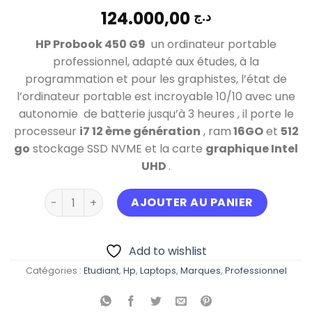
124.000,00
د.ج
HP Probook 450 G9
un ordinateur portable
professionnel, adapté aux études, à la
programmation et pour les graphistes, l’état de
l’ordinateur portable est incroyable 10/10 avec une
autonomie de batterie jusqu’à 3 heures , il porte le
processeur
i7 12 ème génération
, ram
16GO
et
512
go
stockage SSD NVME et la carte
graphique Intel
UHD
.
quantité de HP ProBook 450 G9 i7 12eme Generati
AJOUTER AU PANIER
Add to wishlist
Catégories :
Etudiant
,
Hp
,
Laptops
,
Marques
,
Professionnel