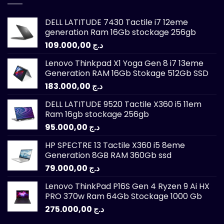
DELL LATITUDE 7430 Tactile i7 12eme
generation Ram 16Gb stockage 256gb
109.000,00
د.ج
Lenovo Thinkpad X1 Yoga Gen 8 i7 13eme
Generation RAM 16Gb Stokage 512Gb SSD
183.000,00
د.ج
DELL LATITUDE 9520 Tactile X360 i5 11em
Ram 16gb stockage 256gb
95.000,00
د.ج
HP SPECTRE 13 Tactile X360 i5 8eme
Generation 8GB RAM 360Gb ssd
79.000,00
د.ج
Lenovo ThinkPad P16S Gen 4 Ryzen 9 Ai HX
PRO 370w Ram 64Gb Stockage 1000 Gb
275.000,00
د.ج