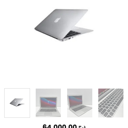
64.000,00
د.ج