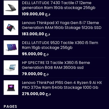
DELL LATITUDE 7430 Tactile i7 12eme
generation Ram 16Gb stockage 256gb
109.000,00
د.ج
Lenovo Thinkpad X1 Yoga Gen 8 i7 13eme
Generation RAM 16Gb Stokage 512Gb SSD
183.000,00
د.ج
DELL LATITUDE 9520 Tactile X360 i5 11em
Ram 16gb stockage 256gb
95.000,00
د.ج
HP SPECTRE 13 Tactile X360 i5 8eme
Generation 8GB RAM 360Gb ssd
79.000,00
د.ج
Lenovo ThinkPad P16S Gen 4 Ryzen 9 Ai HX
PRO 370w Ram 64Gb Stockage 1000 Gb
275.000,00
د.ج
PAGES