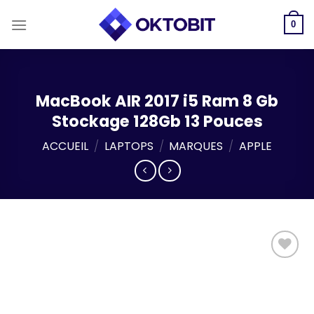
Skip
to
0
content
MacBook AIR 2017 i5 Ram 8 Gb
Stockage 128Gb 13 Pouces
ACCUEIL
/
LAPTOPS
/
MARQUES
/
APPLE
Add to
wishlist