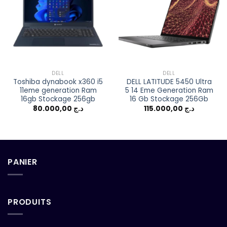
Add to
Add to
wishlist
wishlist
DELL
DELL
Toshiba dynabook x360 i5
DELL LATITUDE 5450 Ultra
11eme generation Ram
5 14 Eme Generation Ram
16gb Stockage 256gb
16 Gb Stockage 256Gb
80.000,00
د.ج
115.000,00
د.ج
PANIER
PRODUITS