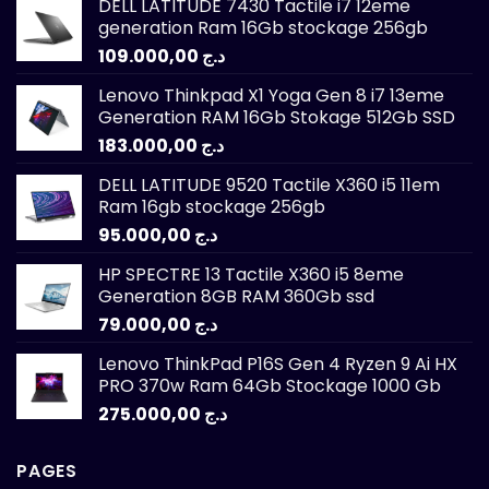
DELL LATITUDE 7430 Tactile i7 12eme
generation Ram 16Gb stockage 256gb
109.000,00
د.ج
Lenovo Thinkpad X1 Yoga Gen 8 i7 13eme
Generation RAM 16Gb Stokage 512Gb SSD
183.000,00
د.ج
DELL LATITUDE 9520 Tactile X360 i5 11em
Ram 16gb stockage 256gb
95.000,00
د.ج
HP SPECTRE 13 Tactile X360 i5 8eme
Generation 8GB RAM 360Gb ssd
79.000,00
د.ج
Lenovo ThinkPad P16S Gen 4 Ryzen 9 Ai HX
PRO 370w Ram 64Gb Stockage 1000 Gb
275.000,00
د.ج
PAGES