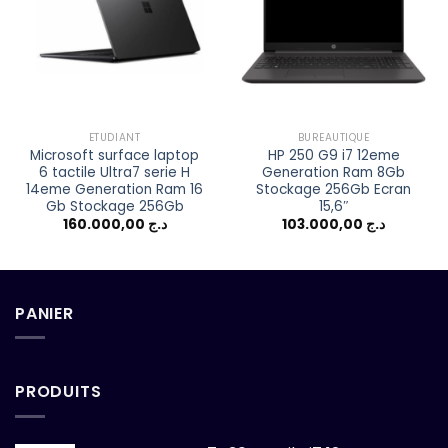
Add to
Add to
wishlist
wishlist
ETUDIANT
BUREAUTIQUE
Microsoft surface laptop
HP 250 G9 i7 12eme
6 tactile Ultra7 serie H
Generation Ram 8Gb
14eme Generation Ram 16
Stockage 256Gb Ecran
Gb Stockage 256Gb
15,6″
160.000,00
د.ج
103.000,00
د.ج
PANIER
PRODUITS