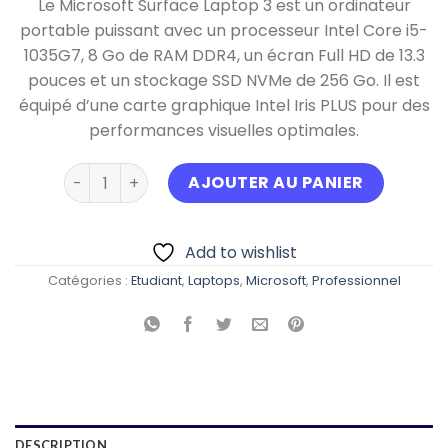
Le Microsoft Surface Laptop 3 est un ordinateur
initial
actue
portable puissant avec un processeur Intel Core i5-
était :
est :
1035G7, 8 Go de RAM DDR4, un écran Full HD de 13.3
د.ج 79.000,00.
pouces et un stockage SSD NVMe de 256 Go. Il est
équipé d’une carte graphique Intel Iris PLUS pour des
performances visuelles optimales.
quantité de Microsoft surface laptop 3
AJOUTER AU PANIER
Add to wishlist
Catégories :
Etudiant
,
Laptops
,
Microsoft
,
Professionnel
DESCRIPTION