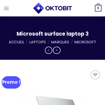
Skip
to
0
content
Microsoft surface laptop 3
ACCUEIL
/
LAPTOPS
/
MARQUES
/
MICROSOFT
Promo !
Add to
wishlist