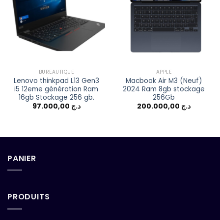
Add to
Add to
wishlist
wishlist
BUREAUTIQUE
APPLE
Lenovo thinkpad L13 Gen3
Macbook Air M3 (Neuf)
i5 12eme génération Ram
2024 Ram 8gb stockage
16gb Stockage 256 gb.
256Gb
97.000,00
د.ج
200.000,00
د.ج
PANIER
PRODUITS