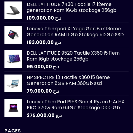
DELL LATITUDE 7430 Tactile i7 12eme
generation Ram 16Gb stockage 256gb
109.000,00
د.ج
Lenovo Thinkpad X1 Yoga Gen 8 i7 13eme
Generation RAM 16Gb Stokage 512Gb SSD
183.000,00
د.ج
DELL LATITUDE 9520 Tactile X360 i5 11em
Ram 16gb stockage 256gb
95.000,00
د.ج
HP SPECTRE 13 Tactile X360 i5 8eme
Generation 8GB RAM 360Gb ssd
79.000,00
د.ج
Lenovo ThinkPad P16S Gen 4 Ryzen 9 Ai HX
PRO 370w Ram 64Gb Stockage 1000 Gb
275.000,00
د.ج
PAGES