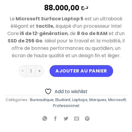
88.000,00
د.ج
Le
Microsoft Surface Laptop 5
est un ultrabook
élégant et
tactile,
équipé d’un processeur Intel
Core
i5 de 12ᵉ génération
, de
8 Go de RAM
et d’un
SSD de 256 Go
. Idéal pour le travail et la mobilité, il
offre de bonnes performances au quotidien, un
écran de haute qualité et un design fin et léger.
quantité de Microsoft surface Laptop 5 Tactile 
AJOUTER AU PANIER
Add to wishlist
Catégories :
Bureautique
,
Etudiant
,
Laptops
,
Marques
,
Microsoft
,
Professionnel