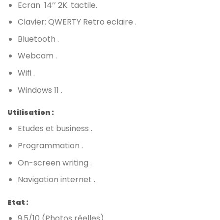
Ecran
14’’ 2K. tactile
.
Clavier: QWERTY Retro eclaire .
Bluetooth .
Webcam .
Wifi .
Windows 11 .
Utilisation :
Etudes et business .
Programmation .
On-screen writing .
Navigation internet .
Etat :
9,5/10 (Photos réelles).