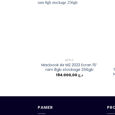
Add to
wishlist
APPLE
Macbook Air M2 2023 Ecran 15″
ram 8gb stockage 256gb
T
194.000,00
د.ج
PANIER
PR