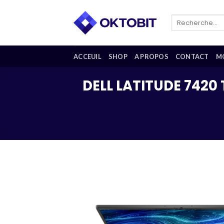
Skip
to
Recherche
pour :
content
ACCEUIL
SHOP
A PROPOS
CONTACT
M
DELL LATITUDE 7420