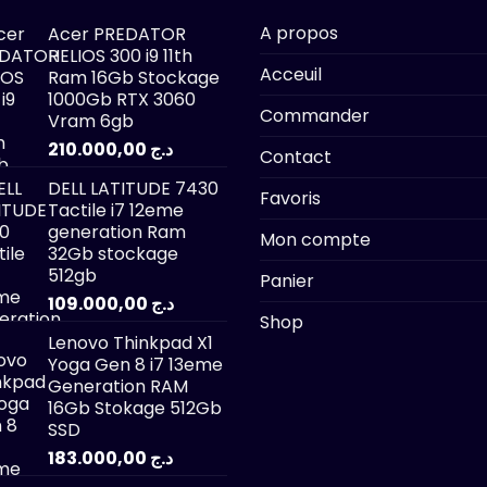
A propos
Acer PREDATOR
HELIOS 300 i9 11th
Acceuil
Ram 16Gb Stockage
1000Gb RTX 3060
Commander
Vram 6gb
210.000,00
د.ج
Contact
DELL LATITUDE 7430
Favoris
Tactile i7 12eme
generation Ram
Mon compte
32Gb stockage
512gb
Panier
109.000,00
د.ج
Shop
Lenovo Thinkpad X1
Yoga Gen 8 i7 13eme
Generation RAM
16Gb Stokage 512Gb
SSD
183.000,00
د.ج