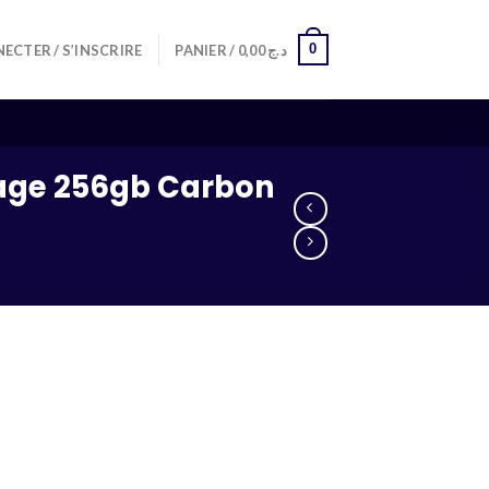
0
ECTER / S’INSCRIRE
PANIER /
0,00
د.ج
kage 256gb Carbon