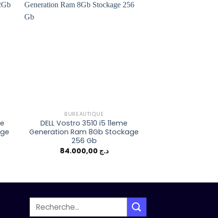
to
Add to
ist
wishlist
BUREAUTIQUE
ETUDI
me
DELL Vostro 3510 i5 11eme
Microsoft surf
age
Generation Ram 8Gb Stockage
TACTILE i5 11e
256 Gb
Ram 16gb sto
84.000,00
د.ج
Recherche
pour :