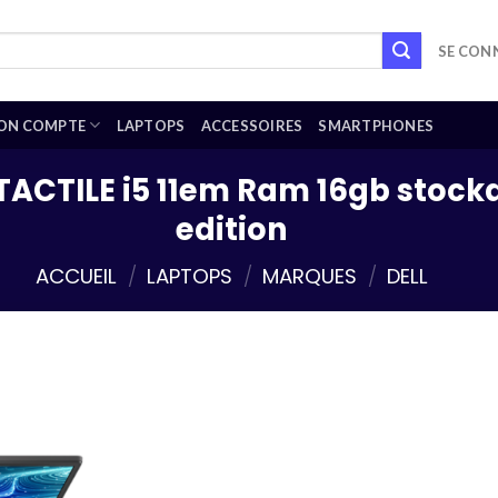
SE CONN
ON COMPTE
LAPTOPS
ACCESSOIRES
SMARTPHONES
 TACTILE i5 11em Ram 16gb stoc
edition
ACCUEIL
/
LAPTOPS
/
MARQUES
/
DELL
Add to
wishlist