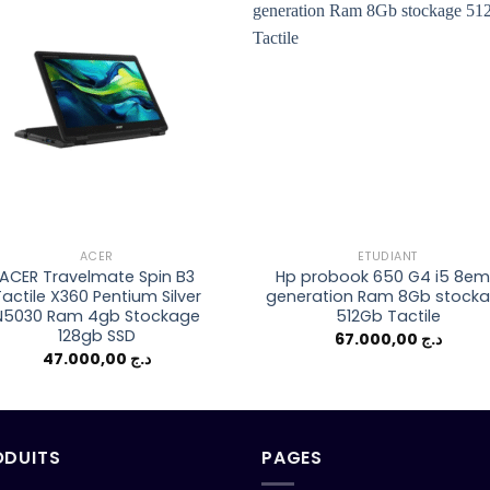
Add to
Add 
wishlist
wishl
ACER
ETUDIANT
ACER Travelmate Spin B3
Hp probook 650 G4 i5 8e
actile X360 Pentium Silver
generation Ram 8Gb stock
N5030 Ram 4gb Stockage
512Gb Tactile
128gb SSD
67.000,00
د.ج
47.000,00
د.ج
ODUITS
PAGES