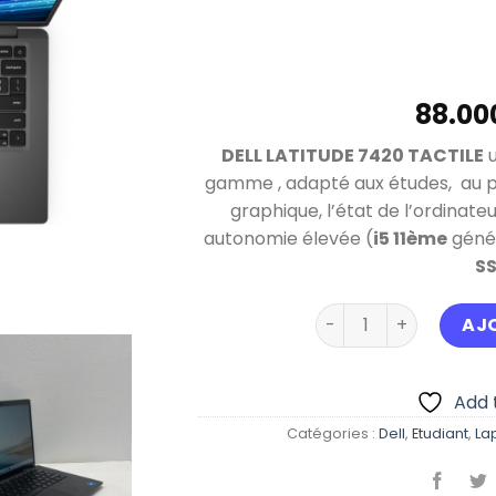
DELL LATITUDE 7420 TACTILE
u
gamme , adapté aux études, au 
graphique, l’état de l’ordinate
autonomie élevée (
i5 11ème
génér
S
quantité de DELL LAT
AJ
Add t
Catégories :
Dell
,
Etudiant
,
La