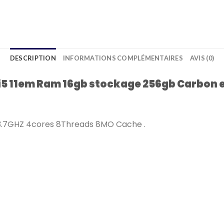
DESCRIPTION
INFORMATIONS COMPLÉMENTAIRES
AVIS (0)
 i5 11em Ram 16gb stockage 256gb Carbon 
 3.7GHZ 4cores 8Threads 8MO Cache .