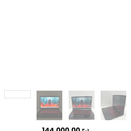
144.000,00
د.ج