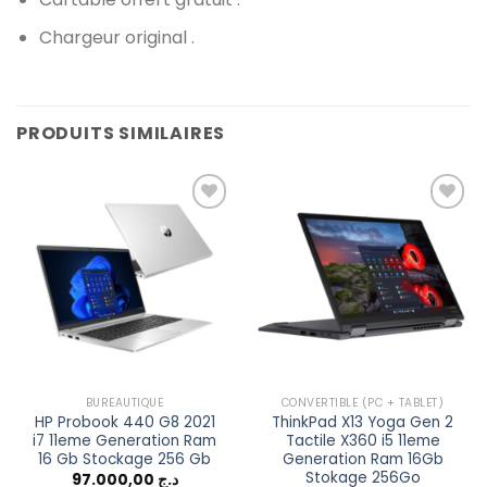
Chargeur original .
PRODUITS SIMILAIRES
Add to
Add to
wishlist
wishlist
BUREAUTIQUE
CONVERTIBLE (PC + TABLET)
HP Probook 440 G8 2021
ThinkPad X13 Yoga Gen 2
i7 11eme Generation Ram
Tactile X360 i5 11eme
16 Gb Stockage 256 Gb
Generation Ram 16Gb
Stokage 256Go
97.000,00
د.ج