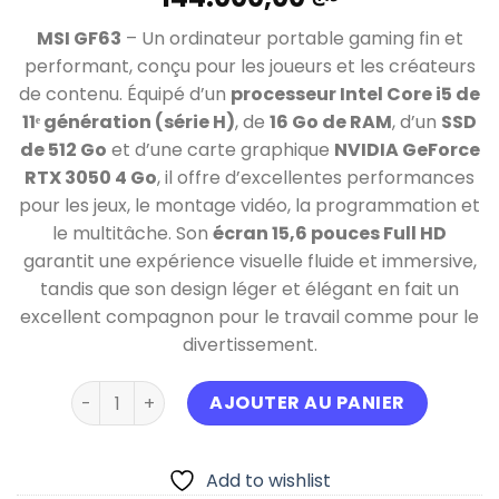
MSI GF63
– Un ordinateur portable gaming fin et
performant, conçu pour les joueurs et les créateurs
de contenu. Équipé d’un
processeur Intel Core i5 de
11ᵉ génération (série H)
, de
16 Go de RAM
, d’un
SSD
de 512 Go
et d’une carte graphique
NVIDIA GeForce
RTX 3050 4 Go
, il offre d’excellentes performances
pour les jeux, le montage vidéo, la programmation et
le multitâche. Son
écran 15,6 pouces Full HD
garantit une expérience visuelle fluide et immersive,
tandis que son design léger et élégant en fait un
excellent compagnon pour le travail comme pour le
divertissement.
quantité de MSI GF63 i5 11eme génération H Ram 
AJOUTER AU PANIER
Add to wishlist