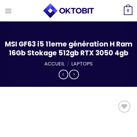
Skip
to
0
content
MSI GF63 i5 11eme génération H Ram
16Gb Stokage 512gb RTX 3050 4gb
ACCUEIL
/
LAPTOPS
Add to
wishlist