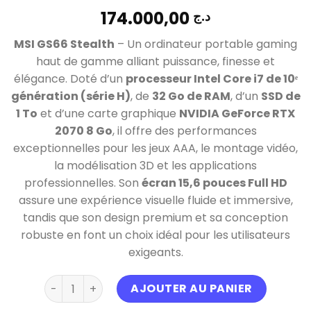
174.000,00
د.ج
MSI GS66 Stealth
– Un ordinateur portable gaming
haut de gamme alliant puissance, finesse et
élégance. Doté d’un
processeur Intel Core i7 de 10ᵉ
génération (série H)
, de
32 Go de RAM
, d’un
SSD de
1 To
et d’une carte graphique
NVIDIA GeForce RTX
2070 8 Go
, il offre des performances
exceptionnelles pour les jeux AAA, le montage vidéo,
la modélisation 3D et les applications
professionnelles. Son
écran 15,6 pouces Full HD
assure une expérience visuelle fluide et immersive,
tandis que son design premium et sa conception
robuste en font un choix idéal pour les utilisateurs
exigeants.
quantité de MSI GS66 i7 10eme génération H Ram 
AJOUTER AU PANIER