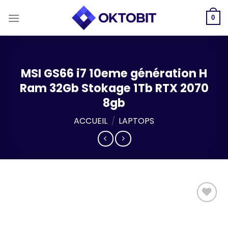
Skip
to
0
content
MSI GS66 i7 10eme génération H
Ram 32Gb Stokage 1Tb RTX 2070
8gb
ACCUEIL
/
LAPTOPS