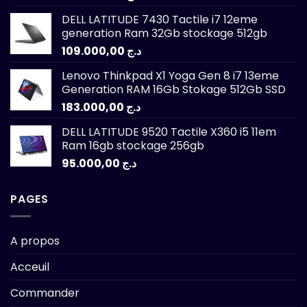
DELL LATITUDE 7430 Tactile i7 12eme
generation Ram 32Gb stockage 512gb
109.000,00
د.ج
Lenovo Thinkpad X1 Yoga Gen 8 i7 13eme
Generation RAM 16Gb Stokage 512Gb SSD
183.000,00
د.ج
DELL LATITUDE 9520 Tactile X360 i5 11em
Ram 16gb stockage 256gb
95.000,00
د.ج
PAGES
A propos
Acceuil
Commander