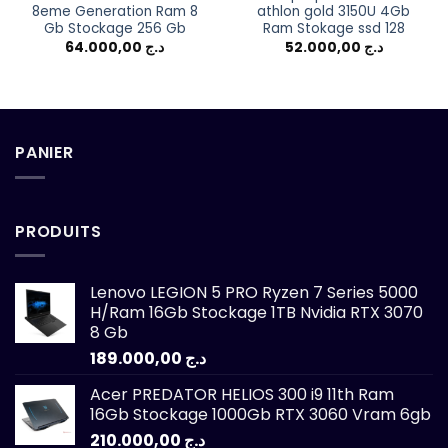
8eme Generation Ram 8
athlon gold 3150U 4Gb
Gb Stockage 256 Gb
Ram Stokage ssd 128
64.000,00
د.ج
52.000,00
د.ج
PANIER
PRODUITS
Lenovo LEGION 5 PRO Ryzen 7 Series 5000
H/Ram 16Gb Stockage 1TB Nvidia RTX 3070
8 Gb
189.000,00
د.ج
Acer PREDATOR HELIOS 300 i9 11th Ram
16Gb Stockage 1000Gb RTX 3060 Vram 6gb
210.000,00
د.ج