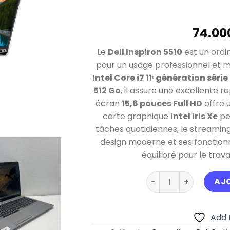
Le
Dell Inspiron 5510
est un ordi
pour un usage professionnel et m
Intel Core i7 11ᵉ génération série
512 Go
, il assure une excellente ra
écran
15,6 pouces Full HD
offre u
carte graphique
Intel Iris Xe
pe
tâches quotidiennes, le streamin
design moderne et ses fonctionn
équilibré pour le trava
quantité de Dell Lat
AJ
Add t