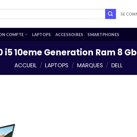
SE CONN
ON COMPTE
LAPTOPS
ACCESSOIRES
SMARTPHONES
510 i5 10eme Generation Ram 8 G
ACCUEIL
/
LAPTOPS
/
MARQUES
/
DELL
Add to
wishlist