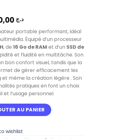
74.000,00
د.ج
nateur portable performant, idéal
ultimédia. Équipé d’un processeur
 H
, de
16 Go de RAM
et d’un
SSD de
pidité et fluidité en multitâche. Son
n bon confort visuel, tandis que la
rmet de gérer efficacement les
g et même la création légère . Son
alités pratiques en font un choix
il et l’usage personnel.
itude 5510 i5 10eme Generation Ram 8 Gb Stockage 256Gb
OUTER AU PANIER
o wishlist