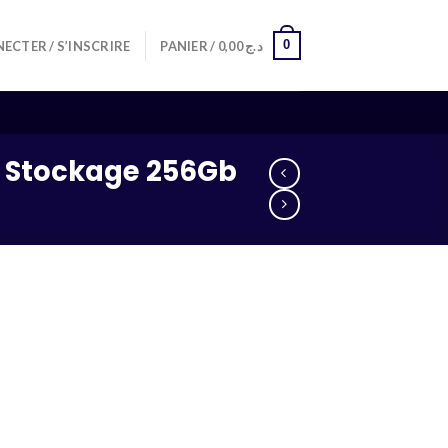
0
ECTER / S’INSCRIRE
PANIER /
0,00
د.ج
b Stockage 256Gb