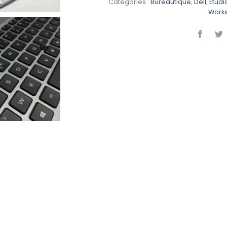
Catégories :
Bureautique
,
Dell
,
Etudi
Works