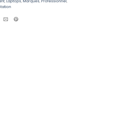
ant
,
Laptops
,
Marques
,
Professionnel
,
tation