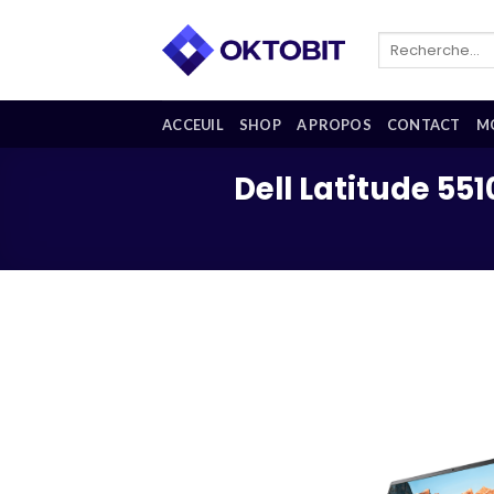
Skip
to
Recherche
pour :
content
ACCEUIL
SHOP
A PROPOS
CONTACT
M
Dell Latitude 5