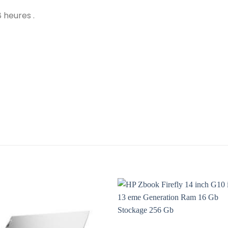
 heures .
Add to
Add 